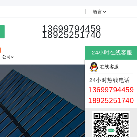
语言
13699794459
18925251740
24小时在线客服
公司
在线客服
24小时热线电话
13699794459
18925251740