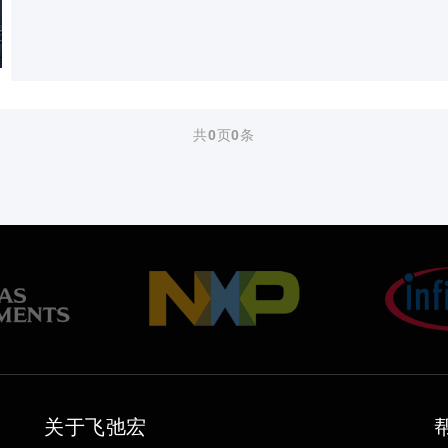
共
0
页
0
条
关于飞弛宏