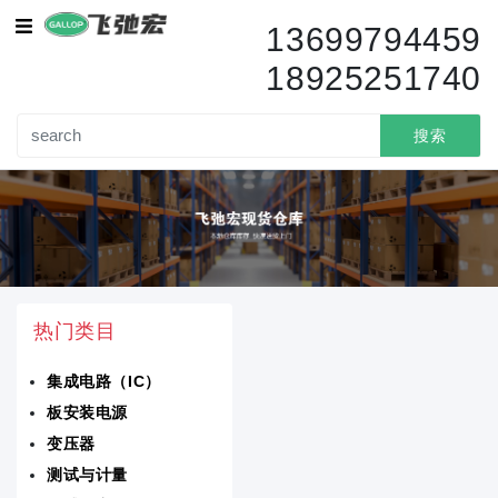
集成电路（IC）
13699794459
18925251740
传感器变送器
变压器
搜索
电路保护
电容器
电阻器
热门类目
分立半导体产品
集成电路（IC）
隔离器
板安装电源
电池产品
变压器
测试与计量
电感器线圈扼流圈