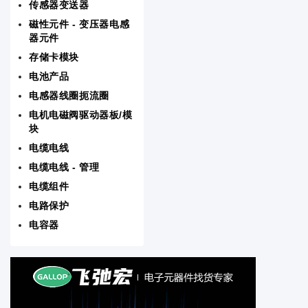
传感器变送器
RF/IF射频/中频和 RFID
磁性元件 - 变压器电感
器元件
存储卡模块
存储卡模块
电池产品
电源 - 外部/内部（板外）
电感器线圈扼流圈
电机电磁阀驱动器板/模
晶体振荡器谐振器
块
电缆电线
音频产品
电缆电线 - 管理
线路保护配电备用
电缆组件
电路保护
板安装电源
电容器
测试与计量
磁性元件 - 变压器电感器元件
电机电磁阀驱动器板/模块