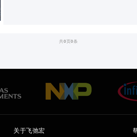
共
0
页
0
条
关于飞弛宏