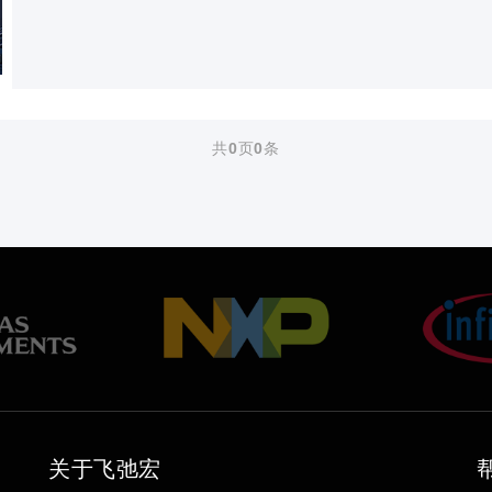
共
0
页
0
条
关于飞弛宏