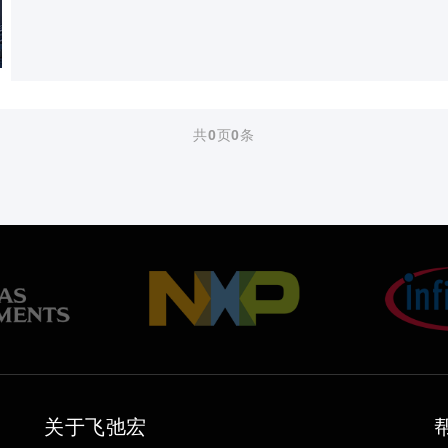
共
0
页
0
条
关于飞弛宏