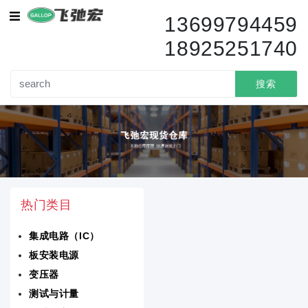
集成电路（IC）
13699794459
18925251740
传感器变送器
变压器
搜索
电路保护
电容器
电阻器
热门类目
分立半导体产品
集成电路（IC）
隔离器
板安装电源
电池产品
变压器
测试与计量
电感器线圈扼流圈