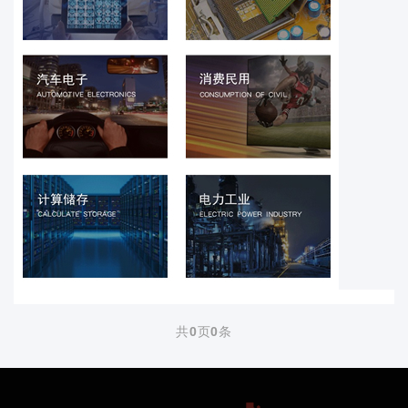
共
0
页
0
条