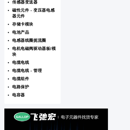
传感器变送器
RF/IF射频/中频和 RFID
磁性元件 - 变压器电感
器元件
存储卡模块
存储卡模块
电池产品
电源 - 外部/内部（板外）
电感器线圈扼流圈
电机电磁阀驱动器板/模
晶体振荡器谐振器
块
电缆电线
音频产品
电缆电线 - 管理
线路保护配电备用
电缆组件
电路保护
板安装电源
电容器
测试与计量
磁性元件 - 变压器电感器元件
电机电磁阀驱动器板/模块