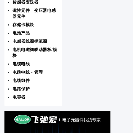
传感器变送器
RF/IF射频/中频和 RFID
磁性元件 - 变压器电感
器元件
存储卡模块
存储卡模块
电池产品
电源 - 外部/内部（板外）
电感器线圈扼流圈
电机电磁阀驱动器板/模
晶体振荡器谐振器
块
电缆电线
音频产品
电缆电线 - 管理
线路保护配电备用
电缆组件
电路保护
板安装电源
电容器
测试与计量
磁性元件 - 变压器电感器元件
电机电磁阀驱动器板/模块