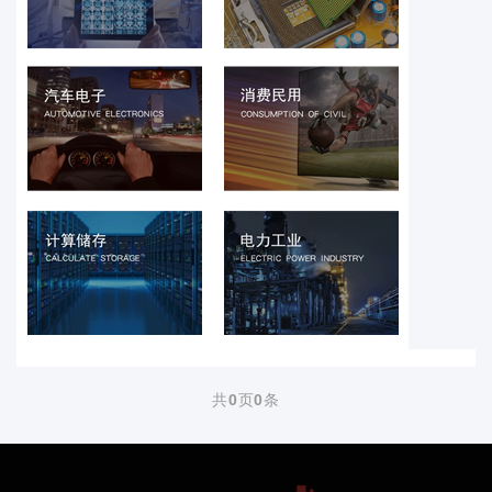
共
0
页
0
条