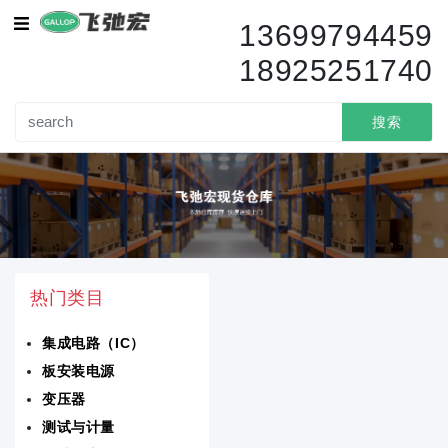
集成电路（IC）
13699794459
18925251740
传感器变送器
变压器
搜索
电路保护
电容器
电阻器
热门类目
分立半导体产品
集成电路（IC）
隔离器
板安装电源
电池产品
变压器
测试与计量
电感器线圈扼流圈