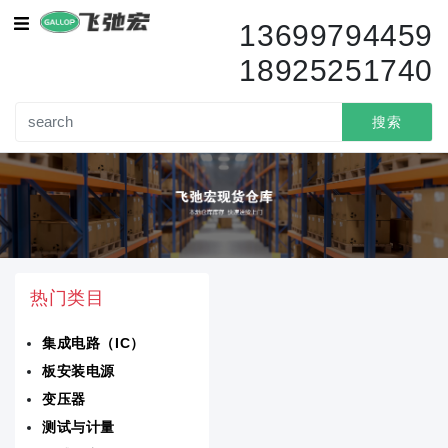
集成电路（IC）
13699794459
18925251740
传感器变送器
变压器
搜索
电路保护
电容器
电阻器
热门类目
分立半导体产品
集成电路（IC）
隔离器
板安装电源
电池产品
变压器
测试与计量
电感器线圈扼流圈