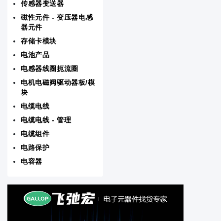
传感器变送器
RF/IF射频/中频和 RFID
磁性元件 - 变压器电感
器元件
存储卡模块
存储卡模块
电池产品
电源 - 外部/内部（板外）
电感器线圈扼流圈
电机电磁阀驱动器板/模
晶体振荡器谐振器
块
电缆电线
音频产品
电缆电线 - 管理
线路保护配电备用
电缆组件
电路保护
板安装电源
电容器
测试与计量
磁性元件 - 变压器电感器元件
电机电磁阀驱动器板/模块