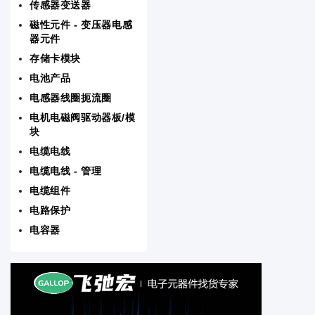
传感器变送器
RF/IF射频/中频和 RFID
磁性元件 - 变压器电感
器元件
存储卡模块
存储卡模块
电池产品
电源 - 外部/内部（板外）
电感器线圈扼流圈
电机电磁阀驱动器板/模
晶体振荡器谐振器
块
电缆电线
音频产品
电缆电线 - 管理
线路保护配电备用
电缆组件
电路保护
板安装电源
电容器
测试与计量
磁性元件 - 变压器电感器元件
电机电磁阀驱动器板/模块