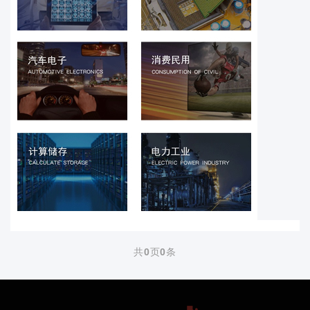
共
0
页
0
条