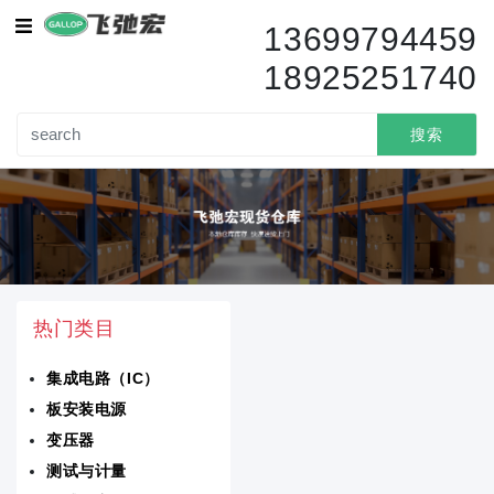
集成电路（IC）
13699794459
18925251740
传感器变送器
变压器
搜索
电路保护
电容器
电阻器
热门类目
分立半导体产品
集成电路（IC）
隔离器
板安装电源
电池产品
变压器
测试与计量
电感器线圈扼流圈