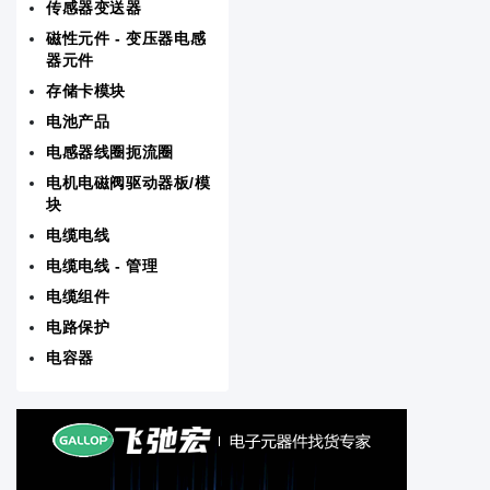
传感器变送器
RF/IF射频/中频和 RFID
磁性元件 - 变压器电感
器元件
存储卡模块
存储卡模块
电池产品
电源 - 外部/内部（板外）
电感器线圈扼流圈
电机电磁阀驱动器板/模
晶体振荡器谐振器
块
电缆电线
音频产品
电缆电线 - 管理
线路保护配电备用
电缆组件
电路保护
板安装电源
电容器
测试与计量
磁性元件 - 变压器电感器元件
电机电磁阀驱动器板/模块