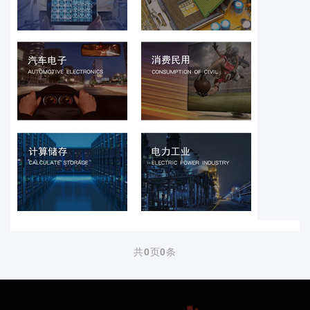
共
0
页
0
条