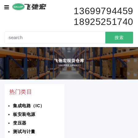
集成电路（IC）
13699794459
18925251740
传感器变送器
变压器
搜索
电路保护
电容器
电阻器
热门类目
分立半导体产品
集成电路（IC）
隔离器
板安装电源
电池产品
变压器
测试与计量
电感器线圈扼流圈